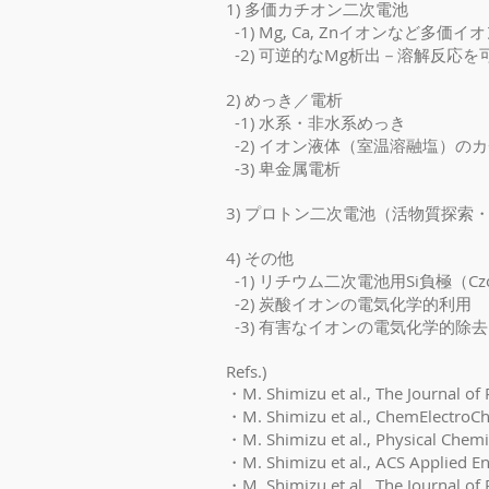
​1) 多価カチオン二次電池
-1) Mg, Ca, Znイオンなど
-2) 可逆的なMg析出－溶解反応を
2) めっき／電析
-1) 水系・非水系めっき
-2) イオン液体（室温溶融塩）の
-3) 卑金属電析
3) プロトン二次電池（活物質探
4) その他
-1) リチウム二次電池用Si負極（Cz
-2) 炭酸イオンの電気化学的利用
-3) 有害なイオンの電気化学的除
Refs.)
・M. Shimizu et al.,
The Journal of
・M. Shimizu et al., ChemElectroC
・M. Shimizu et al., Physical Chem
・M. Shimizu et al., ACS Applied E
・M. Shimizu et al., The Journal o