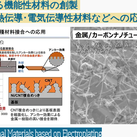
る機能性材料の創製
熱伝導･電気伝導性材料などへの
l Materials based on Electroplating