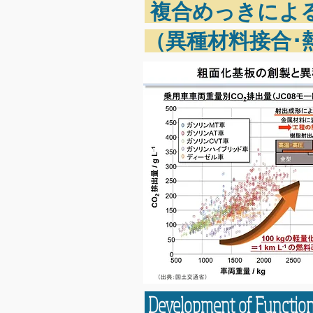
複合めっきによ
（異種材料接合･
Development of Functiona