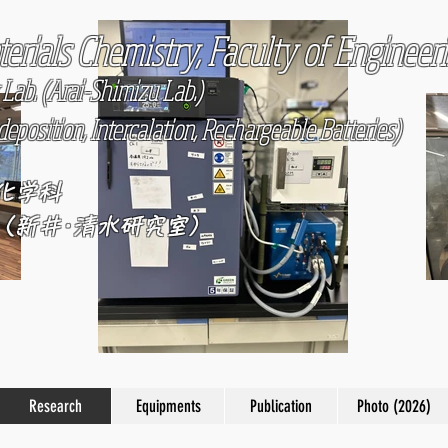
erials Chemistry, Faculty of Engineeri
Lab. (Arai-Shimizu Lab.)
eposition, Intercalation, Rechargeable Batteries
)
化学科
（
新井･清水研究室
）
Research
Equipments
Publication
Photo (2026)